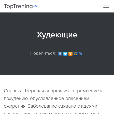
Худеющие
Поделиться:
Справка. Нервная анорексия - стремление к
похудению, обусловленное опасением
ожирения. Заболевание связано с идеями
несовершенства или уродства своего тела.