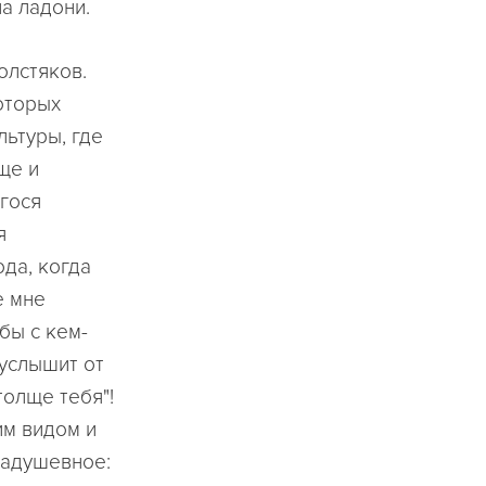
а ладони.
олстяков.
которых
льтуры, где
ще и
гося
я
да, когда
е мне
бы с кем-
 услышит от
толще тебя"!
им видом и
задушевное: