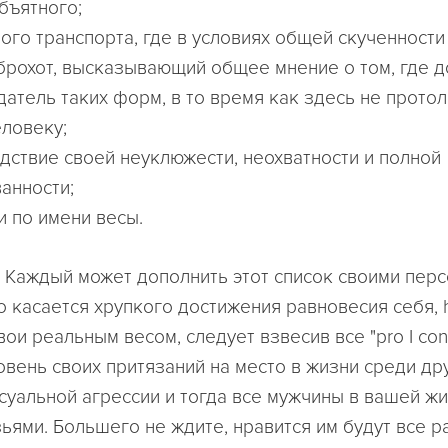
бъятного;
ого транспорта, где в условиях общей скученности
брохот, высказывающий общее мнение о том, где 
датель таких форм, в то время как здесь не протол
ловеку;
едствие своей неуклюжести, неохватности и полной
анности;
и по имени весы.
. Каждый может дополнить этот список своими пер
то касается хрупкого достижения равновесия себя,
свои реальным весом, следует взвесив все "pro I con
овень своих притязаний на место в жизни среди дру
суальной агрессии и тогда все мужчины в вашей жи
ьями. Большего не ждите, нравится им будут все р