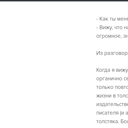
- Как ты мен
- Вижу, что 
огромное, зн
Из разговор
Когда я виж
органично се
только повто
жизни в толс
издательств
писателя (и 
толстяка. Б