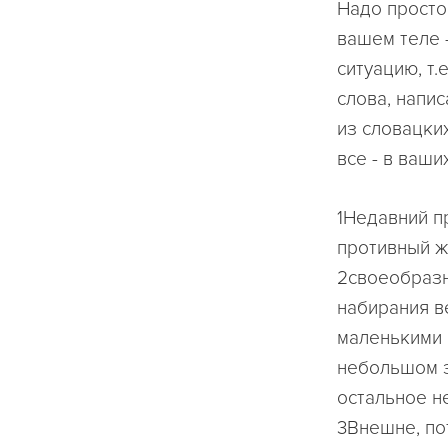
Надо просто
вашем теле -
ситуацию, т.
слова, напи
из словацких
все - в ваших
1Недавний п
противный же
2своеобразн
набирания в
маленькими 
небольшом з
остальное не
3Внешне, по