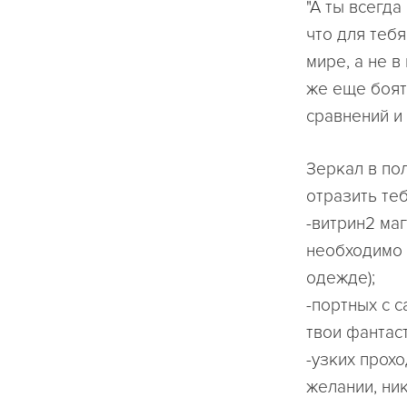
"А ты всегда
что для теб
мире, а не 
же еще боят
сравнений и
Зеркал в пол
отразить теб
-витрин2 ма
необходимо 
одежде);
-портных с 
твои фантас
-узких прохо
желании, ни