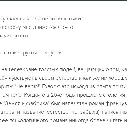
я узнаешь, когда не носишь очки?
навстречу мне движется что-то
ачит это ты.
а с близорукой подругой.
у на телеэкране толстых людей, вещающих о том, к
бя чувствуют в своем естестве и как же им хорошо
рить: "Не верю!" Говорю это исходя из опыта почти
том теле. Когда-то в 20-е годы прошлого столетия 
е "Земля и фабрика" был напечатан роман францу
автора, и название, естественно, забыла), написанн
олее психологичного романа никогда более читать 