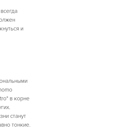
 всегда
должен
кнуться и
сональными
 homo
tro" в корне
гих.
зни станут
авно тонкие.