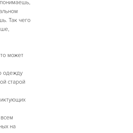
и понимаешь,
еальном
шь. Так чего
ыше,
что может
то одежду
ой старой
 диктующих
 всем
ных на