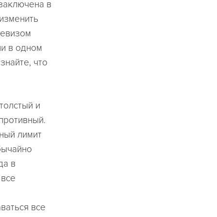
 заключена в
 изменить
 девизом
ии в одном
 знайте, что
толстый и
 противный.
нный лимит
бычайно
да в
 все
аваться все