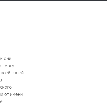
ак они
 - могу
 всей своей
в
зского
ый от имени
не