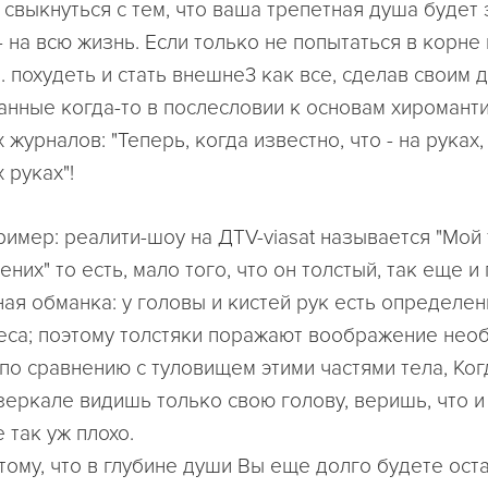
 свыкнуться с тем, что ваша трепетная душа будет
 на всю жизнь. Если только не попытаться в корне
е. похудеть и стать внешне3 как все, сделав своим
санные когда-то в послесловии к основам хиромант
 журналов: "Теперь, когда известно, что - на руках,
 руках"!
ример: реалити-шоу на ДTV-viasat называется "Мой 
них" то есть, мало того, что он толстый, так еще и
ая обманка: у головы и кистей рук есть определе
еса; поэтому толстяки поражают воображение нео
по сравнению с туловищем этими частями тела, Ког
еркале видишь только свою голову, веришь, что и
 так уж плохо.
тому, что в глубине души Вы еще долго будете ост