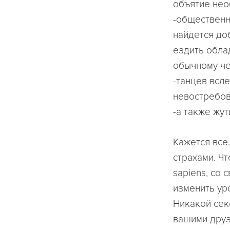
объятие нео
-общественн
найдется до
ездить обла
обычному че
-танцев всл
невостребов
-а также жут
Кажется все
страхами. Ч
sapiens, со 
изменить ур
Никакой сек
вашими друз