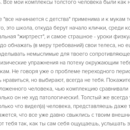
. Все мои комплексы толстого человека были как н
 "все начинается с детства" применима и к мукам т
о, это школа, откуда берут начало клички, среди 
льная "жиртрест", и самое страшное - уроки физку
до обнажать (в меру требований) свои телеса, но е
оделывать немыслимые для твоего сопротивляюще
изические упражнения на потеху окружающим теб
кам. Не говоря уже о проблеме переходного перио
 нравиться, но выбирают, всегда не тебя. Покажит
ложенного человека, чью комплекцию сравнивали 
олько он не худ патологически1. Толстый же всегда
"Только что видел(а) человека, представляешь даже 
кажется, что все уже давно свыклись с твоим внешн
т тебя так, как ты сам себя ощущаешь, услышать 