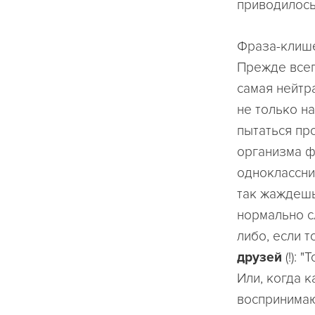
приводилось
Фраза-клише
Прежде всег
самая нейтра
не только на
пытаться пр
организма ф
одноклассни
так жаждешь
нормально с
либо, если т
друзей
(!): 
Или, когда 
воспринимаю