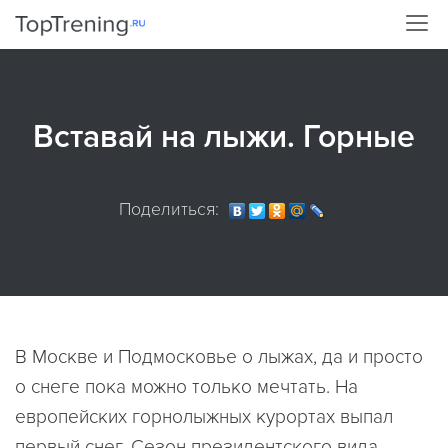
Вставай на лыжи. Горные
Поделиться:
В Москве и Подмосковье о лыжах, да и просто
о снеге пока можно только мечтать. На
европейских горнолыжных курортах выпал
первый снег. Сезон президентского вида