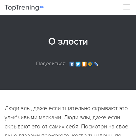
О злости
Поделиться:
Люди злы, даже если тщательно скрывают это
улыбчивыми масками. Люди злы, даже если
скрывают это от самих себя. Посмотри на свое
лицо глазами прохожего, когда ты идешь по