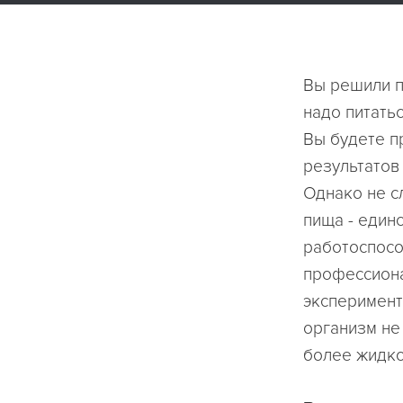
Вы решили п
надо питатьс
Вы будете п
результатов 
Однако не сл
пища - един
работоспособ
профессиона
эксперимент
организм не
более жидко