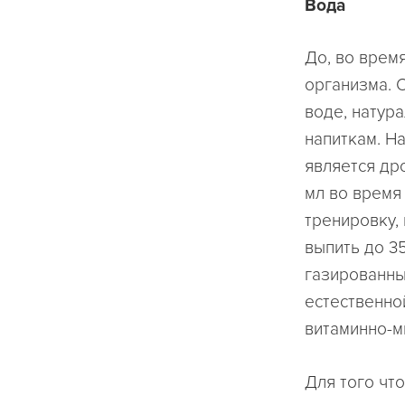
Вода
До, во врем
организма. 
воде, натур
напиткам. Н
является др
мл во время
тренировку,
выпить до 3
газированные
естественно
витаминно-м
Для того чт