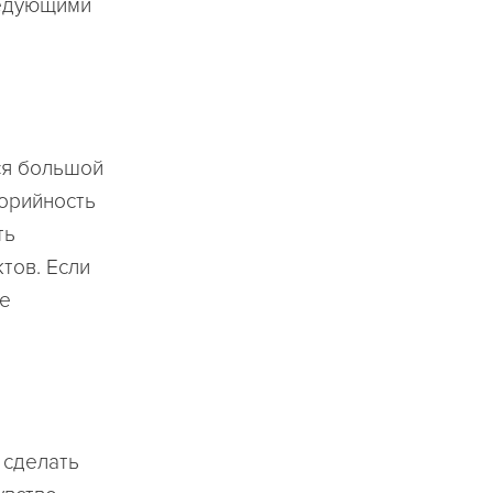
ледующими
ся большой
лорийность
ть
тов. Если
ое
 сделать