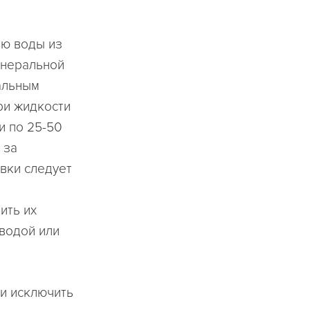
рю воды из
инеральной
альным
ри жидкости
и по 25-50
 за
вки следует
нить их
 водой или
и исключить