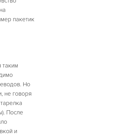
увство
на
имер пакетик
я таким
одимо
леводов. Но
, не говоря
 тарелка
ы). После
ыло
вкой и