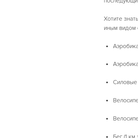
последующи
Хотите знат
иным видом 
Аэробика
Аэробика
Силовые 
Велосипед
Велосипед
Бег (1 км