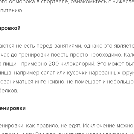
ого обморока в спортзале, ознакомьтесь с нижес
 питанию.
ировкой
аются не есть перед занятиями, однако это являет
 час до тренировки поесть просто необходимо. Ка
а пищи - примерно 200 килокалорий. Это может бы
пища, например салат или кусочки нарезанных фрук
озаниматься интенсивно, не помешает и небольш
белков.
ренировки
енировки, как правило, не едят. Исключение можно