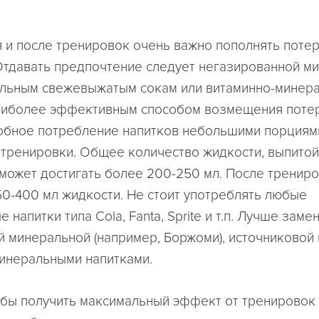
я и после тренировок очень важно пополнять поте
Отдавать предпочтение следует негазированной м
альным свежевыжатым сокам или витаминно-минер
аиболее эффективным способом возмещения поте
обное потребление напитков небольшими порциям
 тренировки. Общее количество жидкости, выпитой
 может достигать более 200-250 мл. После трениро
50-400 мл жидкости. Не стоит употреблять любые
 напитки типа Cola, Fanta, Sprite и т.п. Лучше заме
й минеральной (например, Боржоми), источниковой
инеральными напитками.
обы получить максимальный эффект от тренировок 