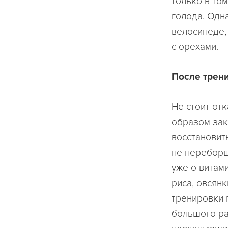
только в то
голода. Одн
велосипеде,
с орехами.
После трен
Не стоит от
образом зак
восстановить
не переборщ
уже о витам
риса, овсянк
тренировки 
большого ра