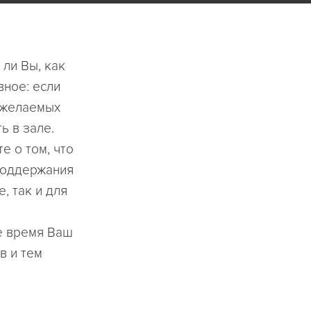
 ли Вы, как
вное: если
ь желаемых
ь в зале.
е о том, что
поддержания
, так и для
ое время Ваш
в и тем