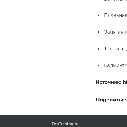
Плавание
Занятия 
Теннис (о
Бадминто
Источник: ht
Поделиться
TopTrening.ru