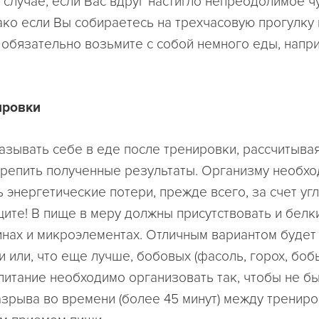
м случае, если Вас вдруг настигло непреодолимое ч
ако если Вы собираетесь на трехчасовую прогулку 
 обязательно возьмите с собой немного еды, напр
ировки
казывать себе в еде после тренировки, рассчитыва
репить полученные результаты. Организму необх
 энергетические потери, прежде всего, за счет уг
ите! В пище в меру должны присутствовать и белки
инах и микроэлементах. Отличным вариантом будет
и или, что еще лучше, бобовых (фасоль, горох, боб
питание необходимо организовать так, чтобы не б
зрыва во времени (более 45 минут) между трениро