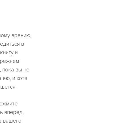
мому зрению,
бедиться в
книгу и
прежнем
, пока вы не
 ею, и хотя
ышется.
Сожмите
ь вперед,
из вашего