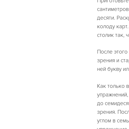
Приготовьте
сантиметров
десяти. Раск
колоду карт.
столик так, 
После этого
зрения и ст
ней букву ил
Как только 
упражнений,
до семидеся
зрения. Пос
углом в сем