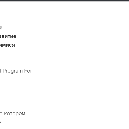
х
е
звитие
щимися
l Program For
 о котором
о