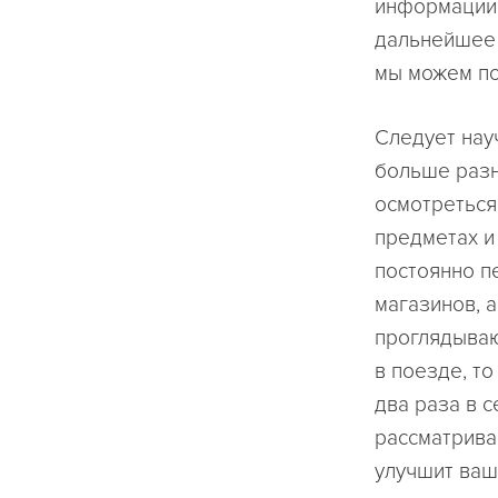
информации 
дальнейшее 
мы можем по
Следует науч
больше разн
осмотреться
предметах и
постоянно п
магазинов, 
проглядываю
в поезде, т
два раза в с
рассматривай
улучшит ваш