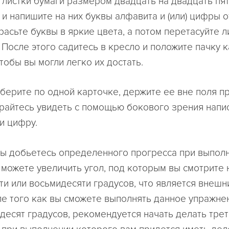
 листки бумаги размером двадцать на двадцать пя
 и напишите на них буквы алфавита и (или) цифры о
расьте буквы в яркие цвета, а потом перетасуйте л
 После этого садитесь в кресло и положите пачку 
чтобы вы могли легко их достать.
 берите по одной карточке, держите ее вне поля п
арайтесь увидеть с помощью бокового зрения напи
и цифру.
вы добьетесь определенного прогресса при выполн
 можете увеличить угол, под которым вы смотрите 
ти или восьмидесяти градусов, что является внеш
ле того как вы сможете выполнять данное упражне
ьдесят градусов, рекомендуется начать делать тре