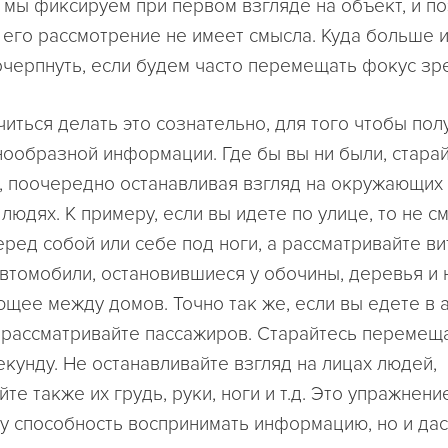
мы фиксируем при первом взгляде на объект, и по
его рассмотрение не имеет смысла. Куда больше
черпнуть, если будем часто перемещать фокус зр
иться делать это сознательно, для того чтобы пол
ообразной информации. Где бы вы ни были, стара
, поочередно останавливая взгляд на окружающих
 людях.
К примеру, если вы идете по улице, то не с
еред собой или себе под ноги, а рассматривайте в
автомобили, остановившиеся у обочины, деревья и 
щее между домов. Точно так же, если вы едете в 
о рассматривайте пассажиров. Старайтесь перемещ
екунду. Не останавливайте взгляд на лицах людей,
те также их грудь, руки, ноги и т.д. Это упражнени
у способность воспринимать информацию, но и дас