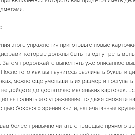
 при выполнении которого вам придется иметь дел
дметами.
:
ния этого упражнения приготовьте новые карточки
цифрами, которые должны быть на одну треть мен
 Затем продолжайте выполнять уже описанное вы
 После того как вы научитесь различать буквы и ц
чках, можно еще уменьшить их размер и поступать 
ы не дойдете до достаточно маленьких карточек. Ес
дно выполнять это упражнение, то даже сможете н
мощью бокового зрения книги, напечатанные круп
 вам более привычно читать с помощью прямого зр
ное упражнение не ставит своей целью научить ва