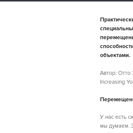
Практическ
специальны
перемещени
способност
объектами.
Автор: Отто 
Increasing You
Перемещени
У нас есть 
мы думаем. 