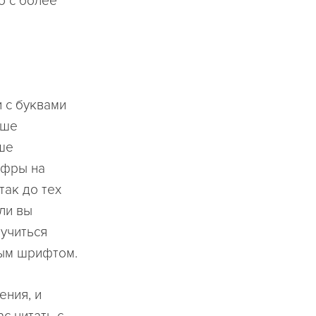
о с более
 с буквами
ьше
ше
ифры на
так до тех
ли вы
аучиться
ным шрифтом.
ения, и
с читать с