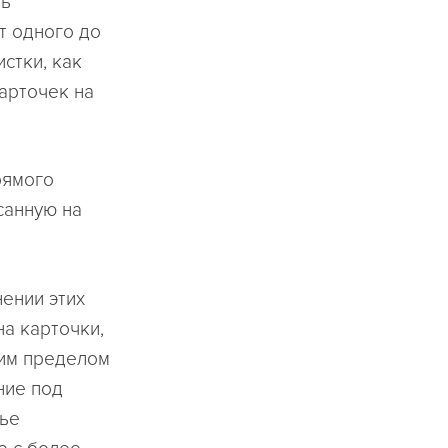
ть
т одного до
истки, как
карточек на
рямого
санную на
ении этих
на карточки,
ним пределом
ние под
тье