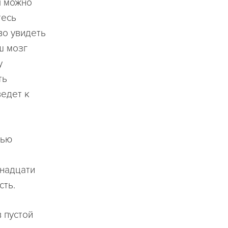
ы можно
тесь
во увидеть
ш мозг
у
ть
ведет к
щью
тнадцати
сть.
 пустой