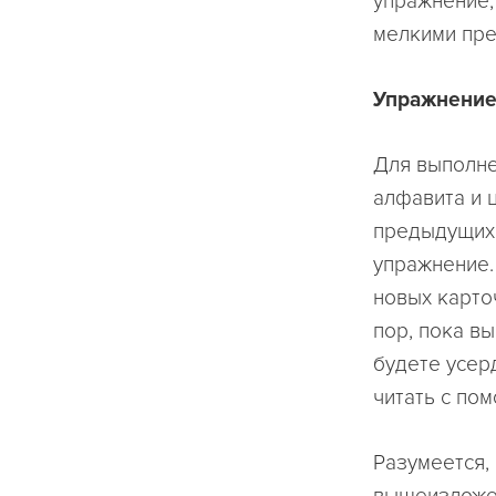
упражнение,
мелкими пре
Упражнение
Для выполне
алфавита и 
предыдущих.
упражнение.
новых карто
пор, пока в
будете усер
читать с по
Разумеется,
вышеизложен