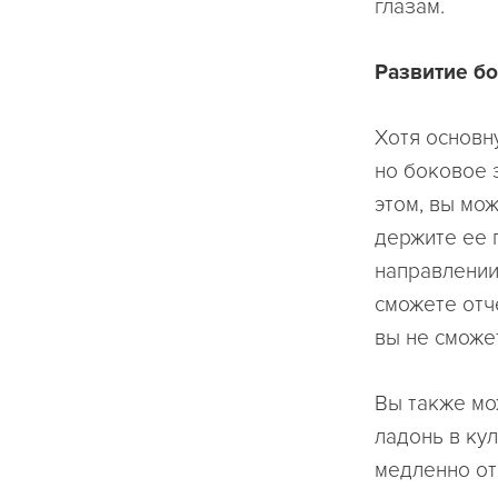
глазам.
Развитие б
Хотя основн
но боковое 
этом, вы мо
держите ее 
направлении,
сможете отче
вы не сможет
Вы также мо
ладонь в ку
медленно от