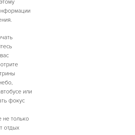
этому
 информации
ения.
учать
йтесь
 вас
мотрите
итрины
небо,
автобусе или
ать фокус
е не только
т отдых