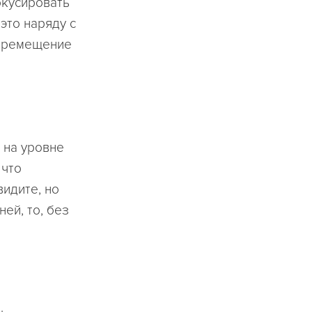
окусировать
 это наряду с
перемещение
 на уровне
 что
видите, но
ей, то, без