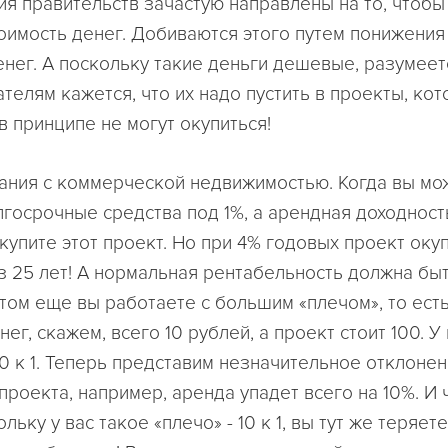
ия правительств зачастую направлены на то, чтобы
оимость денег. Добиваются этого путем понижения 
енег. А поскольку такие деньги дешевые, разумеет
елям кажется, что их надо пустить в проекты, кот
в принципе не могут окупиться!
ания с коммерческой недвижимостью. Когда вы мо
лгосрочные средства под 1%, а арендная доходност
купите этот проект. Но при 4% годовых проект оку
з 25 лет! А нормальная рентабельность должна быт
этом еще вы работаете с большим «плечом», то ест
ег, скажем, всего 10 рублей, а проект стоит 100. У
10 к 1. Теперь представим незначительное отклонен
роекта, например, аренда упадет всего на 10%. И 
льку у вас такое «плечо» - 10 к 1, вы тут же теряет