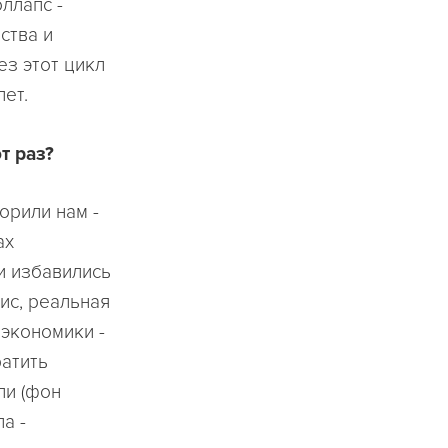
ллапс -
ства и
ез этот цикл
лет.
т раз?
орили нам -
ах
и избавились
зис, реальная
 экономики -
ратить
ли (фон
а -