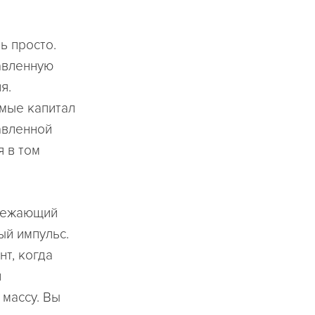
ь просто.
авленную
я.
мые капитал
авленной
я в том
ережающий
ый импульс.
т, когда
и
массу. Вы