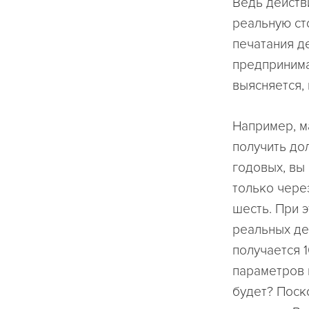
Ведь действ
реальную ст
печатания д
предпринимат
выясняется, 
Например, м
получить до
годовых, вы 
только чере
шесть. При 
реальных ден
получается 
параметров п
будет? Поско