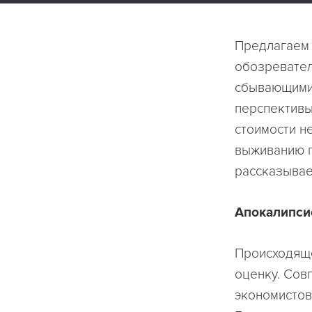
Предлагаем 
обозревател
сбывающимис
перспективы
стоимости н
выживанию п
рассказывае
Апокалипсис
Происходяще
оценку. Сов
экономистов