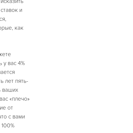
 исказить
ставок и
ся,
орые, как
жете
ь у вас 4%
пается
ь лет пять-
ь ваших
 вас «плечо»
ие от
что с вами
е 100%