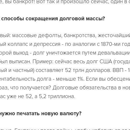
е, вы банкрот! Вот так и произошло сейчас, один в 
ь способы сокращения долговой массы?
ервый: массовые дефолты, банкротства, жесточайши
й коллапс и депрессия - по аналогии с 1870-ми г
торой выход - долг уничтожается путем девальвации
был выписан. Пример: сейчас весь долг США (госуд
й и частный) составляет 52 трлн долларов. ВВП - 1
ентабельность долга - меньше 1%. Если вы обесцен
 раз, что получается? Долговые обязательства в но
ас уже не 52, а 5,2 триллиона.
 нужно печатать новую валюту?