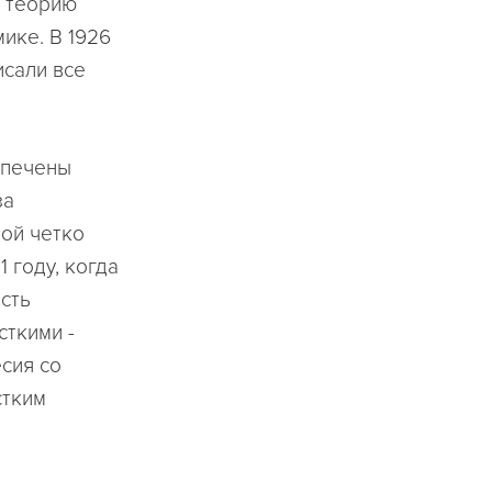
а теорию
ике. В 1926
исали все
спечены
за
рой четко
 году, когда
ость
сткими -
сия со
стким