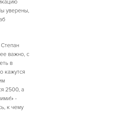
икацию
Мы уверены,
аб
 Степан
ее важно, с
еть в
о кажутся
им
ся 2500, а
ими!» -
ь, к чему