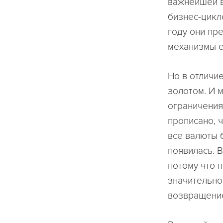
важнейшей в
бизнес-цикл
году они пре
механизмы е
Но в отличи
золотом. И м
ограничения
прописано, ч
все валюты 
появилась. В
потому что 
значительно
возвращени