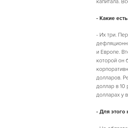
капитала. Вс
- Какие ест
- Их три. П
дефляционны
и Европе. В
которой он 
корпоративны
долларов. Р
доллар в 10
долларах у в
- Для этого