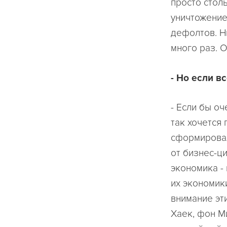
просто стол
уничтожение
дефолтов. Н
много раз. О
- Но если в
- Если бы о
так хочется 
сформировал
от бизнес-ци
экономика - 
их экономики
внимание эт
Хаек, фон М