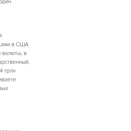
один.
й
одами в США
 валюты, в
арственный,
4 трлн
иваете
вых