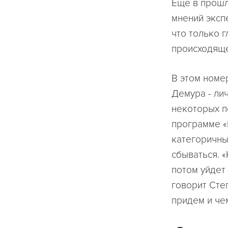
Еще в прошл
мнений эксп
что только 
происходяще
В этом номе
Демура - ли
некоторых п
программе «
категоричны
сбываться. «
потом уйдет 
говорит Степ
придем и чем