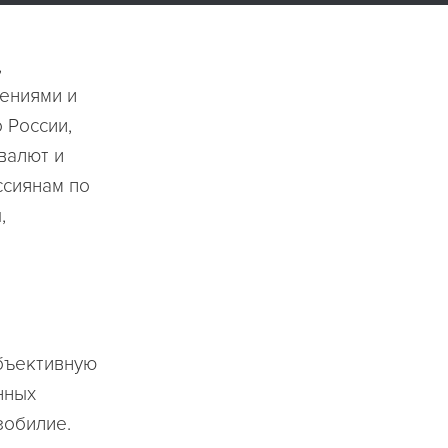
,
ениями и
 России,
валют и
ссиянам по
,
бъективную
нных
зобилие.