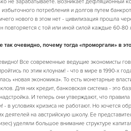
ько не зарабатываете. Возникает дефляционный ко
 избыточного потребления и долгов путем банкрот
ичего нового в этом нет - цивилизация прошла чер
н повторяется с той или иной силой каждые 60-80 
се так очевидно, почему тогда «проморгали» в это
чевидно! Все современные ведущие экономисты гов
пройтись по этим клоунам! - что в мире в 1990-х год
ась «новая экономика». То есть монетарные власт
клов. Для них кредит, банковская система - это ба
надстройка. И теперь они утверждают, что правила
! - в условиях кризиса не работают. Но хочется об
их деятелей на австрийскую школу. Ее представите
изес) уделяли большое внимание структуре капитал