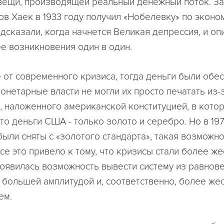
ещи, производящей реальный денежный поток. З
ов Хаек в 1933 году получил «Нобелевку» по эконом
дсказали, когда начнется Великая депрессия, и оп
е возникновения один в один.
е от современного кризиса, тогда деньги были обе
онетарные власти не могли их просто печатать из-
, наложенного американской конституцией, в кото
то деньги США - только золото и серебро. Но в 1971
были сняты с «золотого стандарта», такая возможн
се это привело к тому, что кризисы стали более же
появилась возможность вывести систему из равнове
 большей амплитудой и, соответственно, более же
ем.