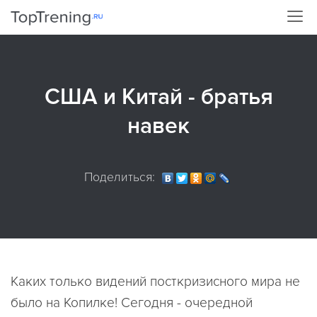
США и Китай - братья
навек
Поделиться:
Каких только видений посткризисного мира не
было на Копилке! Сегодня - очередной