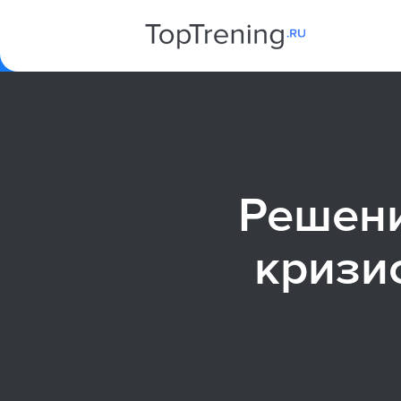
Решени
кризис