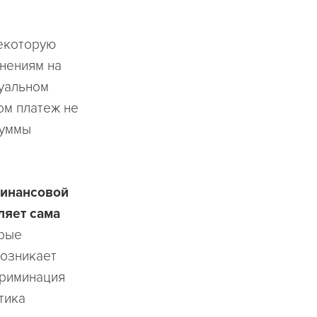
некоторую
енениям на
дуальном
ом платеж не
суммы
финансовой
ляет сама
орые
возникает
криминация
тика