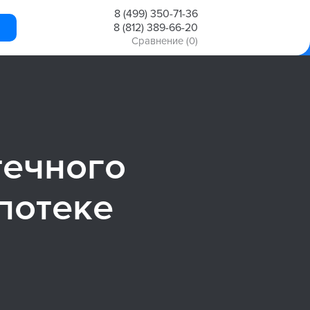
8 (499) 350-71-36
8 (812) 389-66-20
Сравнение
(0)
течного
ипотеке