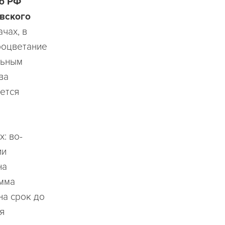
во РФ
овского
чах, в
роцветание
льным
ва
яется
: во-
ии
на
амма
на срок до
я