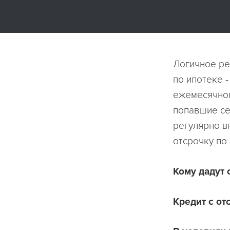
Логичное ре
по ипотеке 
ежемесячног
попавшие се
регулярно вн
отсрочку по
Кому дадут 
Кредит с о