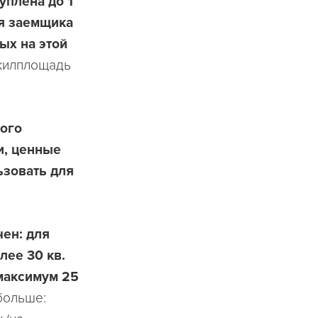
уплена до 1
я заемщика
ых на этой
 жилплощадь
мого
и, ценные
ьзовать для
чен: для
лее 30 кв.
 максимум 25
больше: