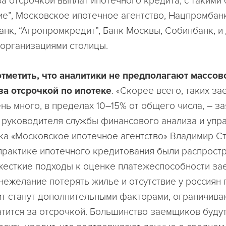
а отсрочкой выплат ипотечного кредита, с такими 
е”, Московское ипотечное агентство, Нацпромбанк
нк, “Агропромкредит”, Банк Москвы, Собинбанк, и
организациями столицы.
тметить, что аналитики не предполагают массов
а отсрочкой по ипотеке
. «Скорее всего, таких з
нь много, в пределах 10–15% от общего числа, – з
 руководителя службы финансового анализа и упр
ка «Московское ипотечное агентство» Владимир Ст
практике ипотечного кредитования были распрост
жесткие подходы к оценке платежеспособности за
 нежелание потерять жилье и отсутствие у россиян
ит станут дополнительными факторами, ограничив
ратится за отсрочкой. Большинство заемщиков будут