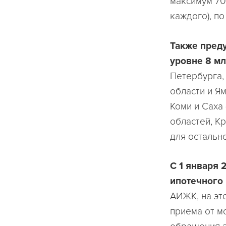
максимум 70 
каждого), по
Также пред
уровне 8 м
Петербурга,
области и Я
Коми и Саха
областей, К
для остальн
С 1 января 
ипотечного 
АИЖК, на эт
приема от м