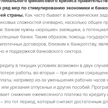
 глобального финансового кризиса правительст
о ряд мер по стимулированию экономики и банк
ей страны.
Как часто бывает в экономических зада
нсовых сложностей очевидно, насколько общее п
м: банкам нужны «хорошие» заемщики, а потенциа
успешные банки. Таким образом, помощь государст
ипотечных договоров, близким к банкротству, явл
о и поддержкой банковского сектора.
редиту в текущих условиях возможен в двух случаях
 потере работы, во-вторых – при резком сокращен
платы, например из-за уменьшения рабочих часов 
 или урезания отпускных и других пособий. Прогр
вает снижение ежемесячного платежа по кредиту 
 – это тот период, который считают достаточным дл