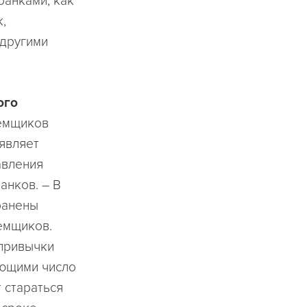
банками, как
,
 другими
ого
аемщиков
аявляет
авления
анков. – В
ранены
емщиков.
 привычки
ающими число
 стараться