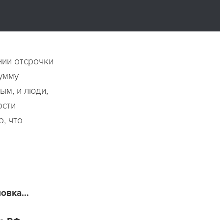
нии отсрочки
сумму
ым, и люди,
ости
о, что
ловка…