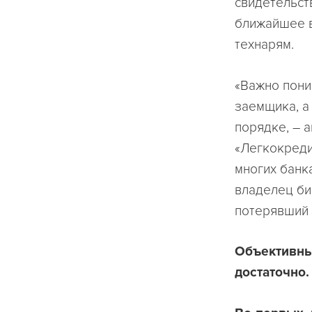
свидетельст
ближайшее в
технарям.
«Важно пони
заемщика, а
порядке, – 
«Легкокреди
многих банк
владелец би
потерявший 
Объективны
достаточно.