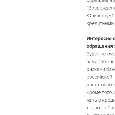
обращения з
“Возрождени
Юниаструмба
кредитными 
Интересно о
обращения з
будет не оче
заместитель
рисками бан
российской 
достаточно 
Кроме того,
жить в кред
тех, кто об