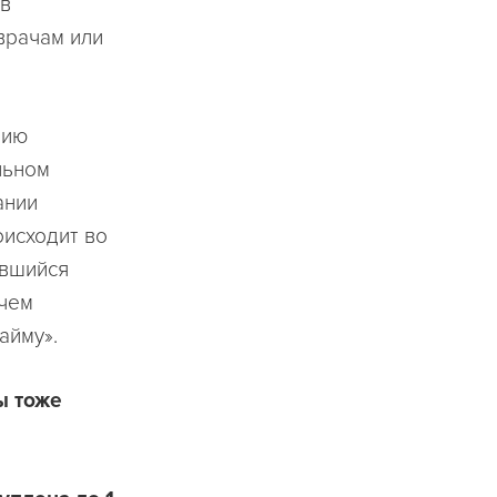
 в
врачам или
нию
льном
ании
оисходит во
ившийся
 чем
айму».
ы тоже