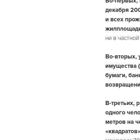
Во-первых, 
декабря 20
и всех прож
жилплощади
ни в частной
Во-вторых, 
имущества (
бумаги, бан
возвращения
В-третьих, 
одного чело
метров на ч
«квадратов»