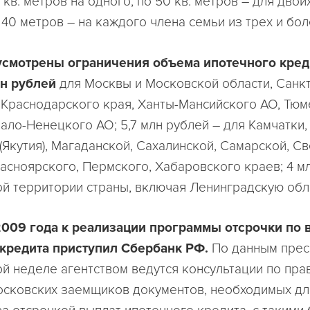
кв. метров на одного, по 50 кв. метров – для двоих
 40 метров – на каждого члена семьи из трех и бо
усмотрены ограничения объема ипотечного кред
лн рублей
для Москвы и Московской области, Санкт
 Краснодарского края, Ханты-Мансийского АО, Тю
мало-Ненецкого АО; 5,7 млн рублей – для Камчатки,
 (Якутия), Магаданской, Сахалинской, Самарской, С
расноярского, Пермского, Хабаровского краев; 4 м
ой территории страны, включая Ленинградскую обл
2009 года к реализации программы отсрочки по
кредита приступил Сбербанк РФ.
По данным прес
ой неделе агентством ведутся консультации по пра
осковских заемщиков документов, необходимых дл