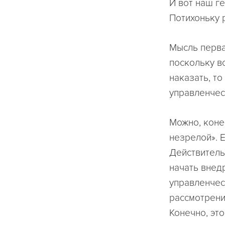
И вот наш г
Потихоньку 
Мысль перва
поскольку в
наказать, то
управленческ
Можно, коне
незрелой». 
Действитель
начать внед
управленчес
рассмотрени
Конечно, эт