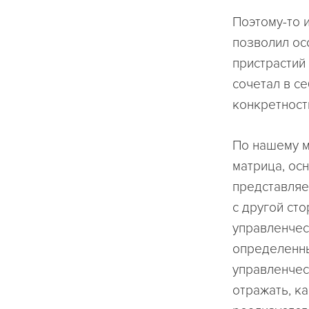
Поэтому-то 
позволил ос
пристрастий
сочетал в с
конкретност
По нашему м
матрица, ос
представляе
с другой ст
управленчес
определенны
управленчес
отражать, к