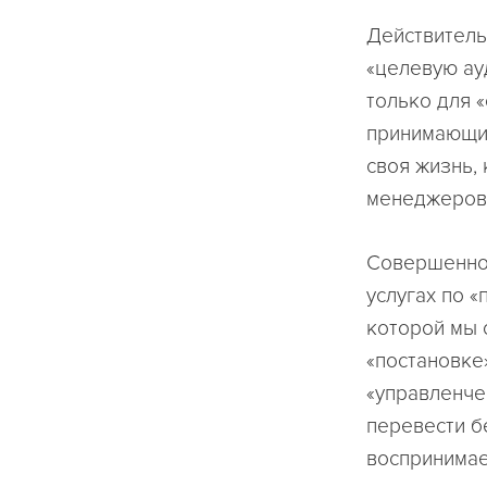
Действитель
«целевую ау
только для 
принимающих
своя жизнь,
менеджеров
Совершенно 
услугах по «
которой мы 
«постановке
«управленчес
перевести б
воспринимае