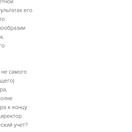
етной
ультатах его
то
нообразии
м,
го
 не самого
щего)
ра,
полне
ра к концу
директор
еский учет?