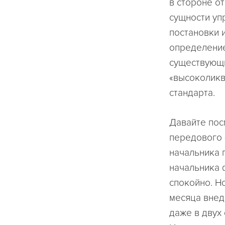
в стороне о
сущности уп
постановки 
определение
существующи
«высоколикв
стандарта.
Давайте пос
передового 
начальника 
начальника 
спокойно. Н
месяца внед
даже в двух 