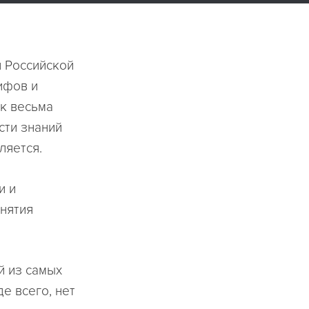
и Российской
ифов и
 к весьма
сти знаний
ляется.
и и
нятия
й из самых
е всего, нет