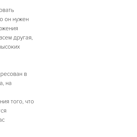
овать
то он нужен
ложения
всем другая,
высоких
ересован в
а, на
ия того, что
тся
ас