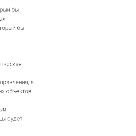
орый бы
ых
оторый бы
енческая
правления, а
их объектов
ным
цы будет
я