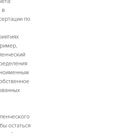
чета:
 в
сертации по
риятиях
пример,
ленческий
пределения
одноименным
собственное
ованных
вленческого
бы остаться