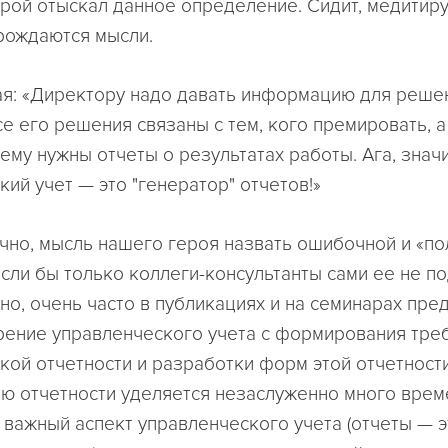
ерой отыскал данное определение. Сидит, медитируе
рождаются мысли.
я: «Директору надо давать информацию для реше
се его решения связаны с тем, кого премировать, а
 ему нужны отчеты о результатах работы. Ага, значи
ий учет — это "генератор" отчетов!»
чно, мысль нашего героя назвать ошибочной и «по
Если бы только коллеги-консультанты сами ее не п
но, очень часто в публикациях и на семинарах пре
рение управленческого учета с формирования тре
кой отчетности и разработки форм этой отчетности
ю отчетности уделяется незаслуженно много врем
о важный аспект управленческого учета (отчеты — э