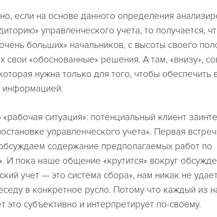
но, если на основе данного определения анализир
диторию» управленческого учета, то получается, ч
«очень больших» начальников, с высоты своего по
 свои «обоснованные» решения. А там, «внизу», со
 которая нужна только для того, чтобы обеспечить 
 информацией.
«рабочая ситуация»: потенциальный клиент заинт
постановке управленческого учета». Первая встреч
обсуждаем содержание предполагаемых работ по
». И пока наше общение «крутится» вокруг обсужден
кий учет — это система сбора», нам никак не удае
еседу в конкретное русло. Потому что каждый из н
т это субъективно и интерпретирует по-своему.