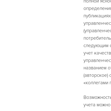
полной ясно
определения
публикациях
управленчес
(управленчес
потребительс
следующим о
учет качест
управленчес
названием о
(авторское)
«коллегами п
Возможность
учета можно