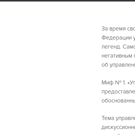
За время св
Федерации у
легенд. Сам
негативным 
об управлен
Миф № 1. «У
предоставле
обоснованны
Тема управл
дискуссионн