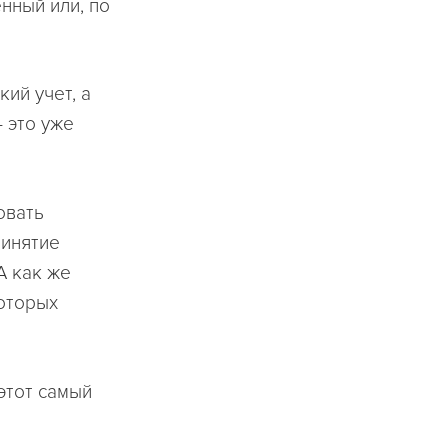
енный или, по
ий учет, а
 это уже
овать
ринятие
А как же
которых
 этот самый