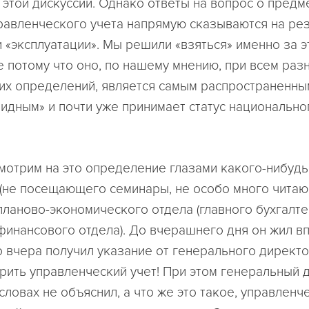
т этой дискуссии. Однако ответы на вопрос о предм
равленческого учета напрямую сказываются на рез
и «эксплуатации». Мы решили «взяться» именно за э
 потому что оно, по нашему мнению, при всем раз
х определений, является самым распространенны
идным» и почти уже принимает статус национально
мотрим на это определение глазами какого-нибудь
(не посещающего семинары, не особо много читаю
планово-экономического отдела (главного бухгалте
финансового отдела). До вчерашнего дня он жил в
о вчера получил указание от генерального директо
рить управленческий учет! При этом генеральный 
словах не объяснил, а что же это такое, управленч