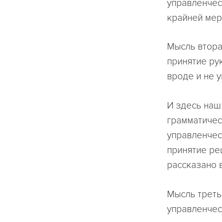
управленческ
крайней мер
Мысль втора
принятие ру
вроде и не у
И здесь наш
грамматичес
управленчес
принятие ре
рассказано 
Мысль третья
управленчес