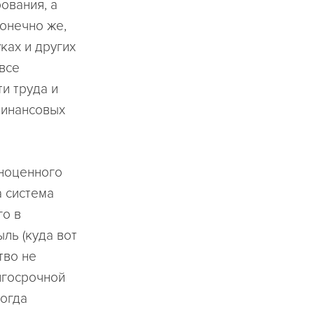
ования, а
конечно же,
ках и других
 все
и труда и
финансовых
лноценного
а система
го в
ль (куда вот
тво не
олгосрочной
ногда