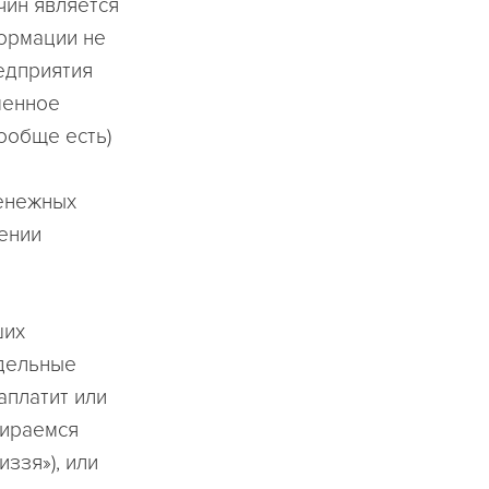
чин является
формации не
едприятия
менное
ообще есть)
денежных
ении
ших
тдельные
аплатит или
бираемся
ззя»), или