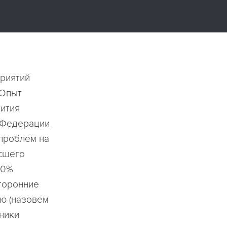
риятий
 Опыт
ития
 Федерации
 проблем на
сшего
10%
сторонние
ью (назовем
нники