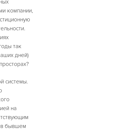
рных
ми компании,
естиционную
ельности.
иях
годы так
наших дней)
просторах?
й системы.
о
кого
ией на
ветствующим
 в бывшем