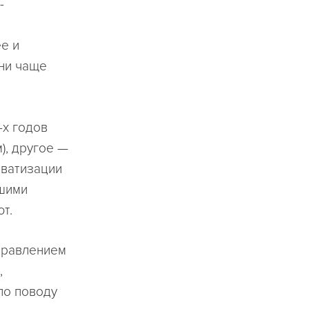
-
е и
они чаще
-х годов
), другое —
иватизации
чшими
т.
управлением
,
по поводу