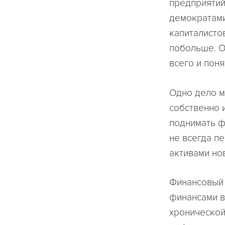
предприятий
демократами
капиталисто
побольше. О
всего и поня
Одно дело м
собственно 
поднимать ф
не всегда п
активами но
Финансовый к
финансами в
хронической