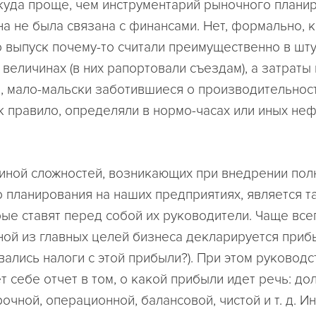
куда проще, чем инструментарий рыночного планир
на не была связана с финансами. Нет, формально, 
о выпуск почему-то считали преимущественно в шту
величинах (в них рапортовали съездам), а затраты
, мало-мальски заботившиеся о производительност
ак правило, определяли в нормо-часах или иных не
иной сложностей, возникающих при внедрении по
 планирования на наших предприятиях, является т
рые ставят перед собой их руководители. Чаще все
ной из главных целей бизнеса декларируется прибы
вались налоги с этой прибыли?). При этом руководс
т себе отчет в том, о какой прибыли идет речь: д
очной, операционной, балансовой, чистой и т. д. И