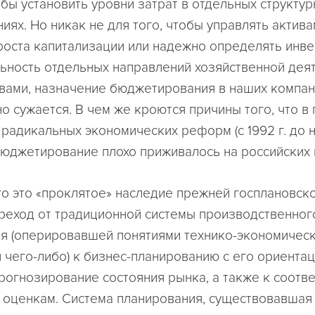
обы установить уровни затрат в отдельных структу
иях. Но никак не для того, чтобы управлять актива
роста капитализации или надежно определять инв
ьность отдельных направлений хозяйственной деят
вами, назначение бюджетирования в наших компан
о сужается. В чем же кроются причины того, что в 
радикальных экономических реформ (с 1992 г. до 
юджетирование плохо приживалось на российских 
о это «проклятое» наследие прежней госплановско
реход от традиционной системы производственног
я (оперировавшей понятиями технико-экономичес
 чего-либо) к бизнес-планированию с его ориентац
прогнозирование состояния рынка, а также к соот
оценкам. Система планирования, существовавшая