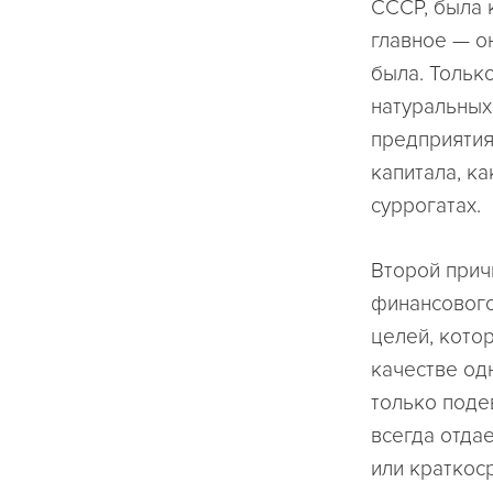
СССР, была 
главное — о
была. Тольк
натуральных 
предприятия
капитала, к
суррогатах.
Второй прич
финансового
целей, кото
качестве од
только поде
всегда отдае
или краткоср