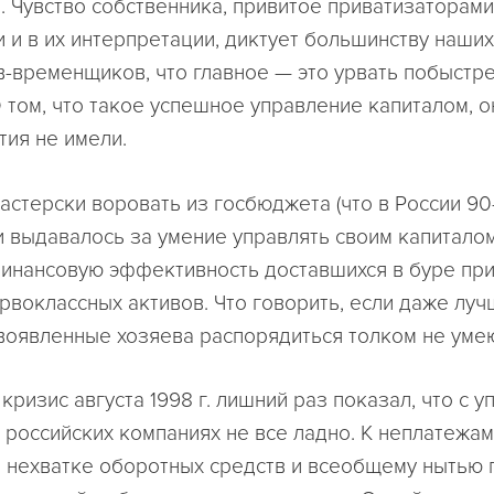
. Чувство собственника, привитое приватизаторами
 и в их интерпретации, диктует большинству наших
в-временщиков, что главное — это урвать побыстре
 том, что такое успешное управление капиталом, 
тия не имели.
астерски воровать из госбюджета (что в России 90
и выдавалось за умение управлять своим капиталом
инансовую эффективность доставшихся в буре пр
ервоклассных активов. Что говорить, если даже лу
воявленные хозяева распорядиться толком не умею
ризис августа 1998 г. лишний раз показал, что с 
 российских компаниях не все ладно. К неплатежам
 нехватке оборотных средств и всеобщему нытью 