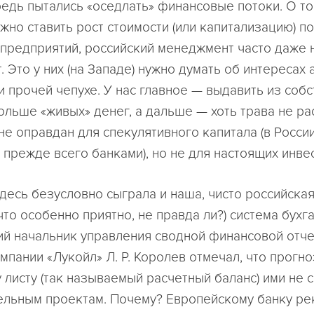
едь пытались «оседлать» финансовые потоки. О том
ужно ставить рост стоимости (или капитализацию) п
 предприятий, российский менеджмент часто даже 
 Это у них (на Западе) нужно думать об интересах
и прочей чепухе. У нас главное — выдавить из соб
ольше «живых» денег, а дальше — хоть трава не рас
не оправдан для спекулятивного капитала (в Росси
 прежде всего банками), но не для настоящих инве
десь безусловно сыграла и наша, чисто российская,
что особенно приятно, не правда ли?) система бухг
ий начальник управления сводной финансовой отче
пании «Лукойл» Л. Р. Королев отмечал, что прогно
 листу (так называемый расчетный баланс) ими не 
ельным проектам. Почему? Европейскому банку ре