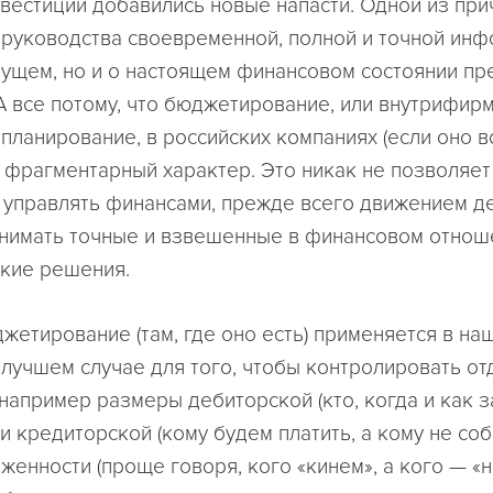
вестиций добавились новые напасти. Одной из при
у руководства своевременной, полной и точной ин
дущем, но и о настоящем финансовом состоянии пр
А все потому, что бюджетирование, или внутрифир
планирование, в российских компаниях (если оно в
о фрагментарный характер. Это никак не позволяет
управлять финансами, прежде всего движением 
инимать точные и взвешенные в финансовом отнош
кие решения.
жетирование (там, где оно есть) применяется в на
 лучшем случае для того, чтобы контролировать о
 например размеры дебиторской (кто, когда и как з
 и кредиторской (кому будем платить, а кому не со
женности (проще говоря, кого «кинем», а кого — «ни