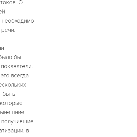
токов. О
ей
о необходимо
 речи.
ии
 было бы
 показатели.
это всегда
ескольких
т быть
 которые
 Нынешние
е получившие
атизации, в