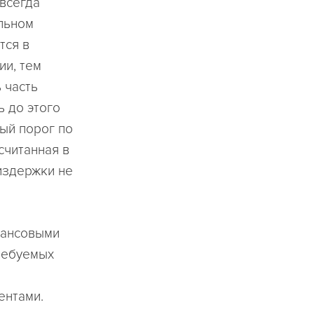
всегда
льном
тся в
ии, тем
 часть
ь до этого
ый порог по
считанная в
издержки не
нансовыми
ребуемых
ентами.