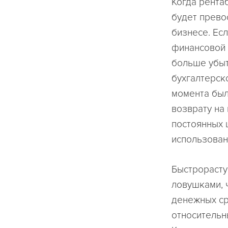
Когда рента
будет прево
бизнесе. Есл
финансовой 
больше убыт
бухгалтерско
момента был
возврату на
постоянных 
использован
Быстрорасту
ловушками, 
денежных ср
относительн