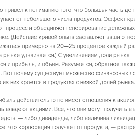
о привел к пониманию того, что большая часть де
тупает от небольшого числа продуктов. Эффект кр
тот процесс и объединяет генерирование денежных
нке. (Действие кривой опыта заставляет ваши отн
ижаться примерно на 20—25 процентов каждый раз
а рынке удваивается.) С увеличением доли рынка
ся и прибыль, и объем. Разумеется, обратное такж
. Вот почему существует множество финансовых ло
 из них кроется в продуктах с низкой долей рынка.
ибыль действительно не имеет отношения к акцио
ь владеют акциями. Все, что они могут получить в 
едств, — либо дивиденды, либо величина ликвида
Все, что корпорация получает от продукта, — расп