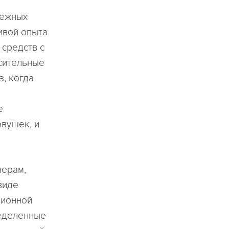
нежных
ивой опыта
 средств с
осительные
, когда
е
вушек, и
нерам,
виде
ционной
ределенные