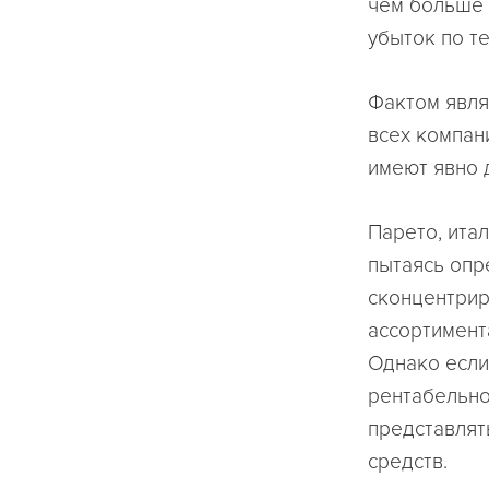
чем больше 
убыток по т
Фактом явля
всех компан
имеют явно 
Парето, ита
пытаясь опр
сконцентрир
ассортимент
Однако если
рентабельно
представлят
средств.