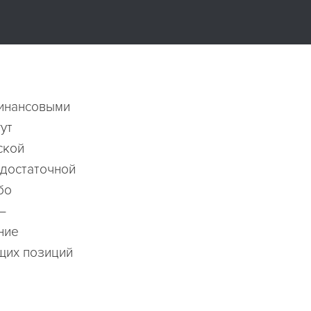
финансовыми
ут
ской
едостаточной
бо
—
ние
щих позиций