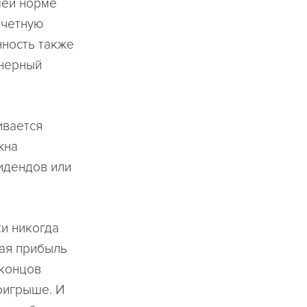
шей норме
тчетную
нность также
онерный
ивается
жна
видендов или
и никогда
ная прибыль
 концов
оигрыше. И