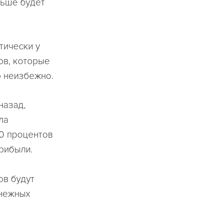
льше будет
тически у
ов, которые
о неизбежно.
назад,
ла
20 процентов
рибыли.
ов будут
енежных