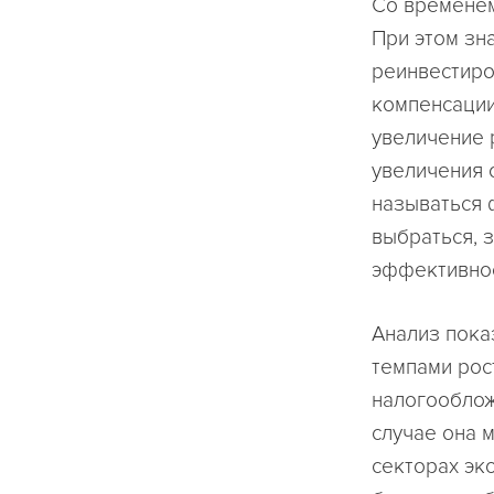
Со временем
При этом зн
реинвестиро
компенсации
увеличение 
увеличения 
называться 
выбраться, 
эффективнос
Анализ пока
темпами рос
налогооблож
случае она 
секторах эк