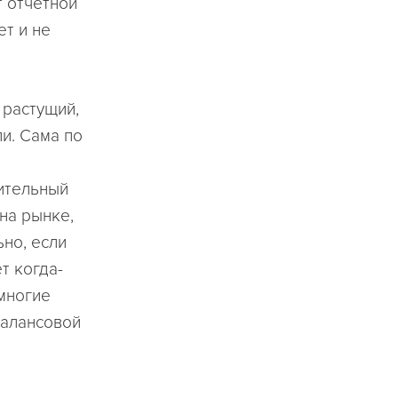
т отчетной
ет и не
 растущий,
и. Сама по
ительный
на рынке,
ьно, если
т когда-
 многие
балансовой