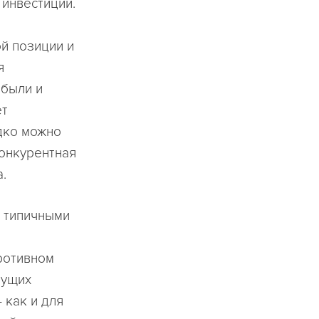
инвестиции.
й позиции и
я
ибыли и
ет
дко можно
конкурентная
.
с типичными
ротивном
тущих
 как и для