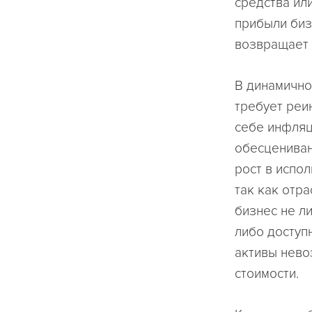
средства ил
прибыли биз
возвращает 
В динамично
требует реи
себе инфляц
обесцениван
рост в испо
так как отр
бизнес не л
либо доступ
активы нево
стоимости.