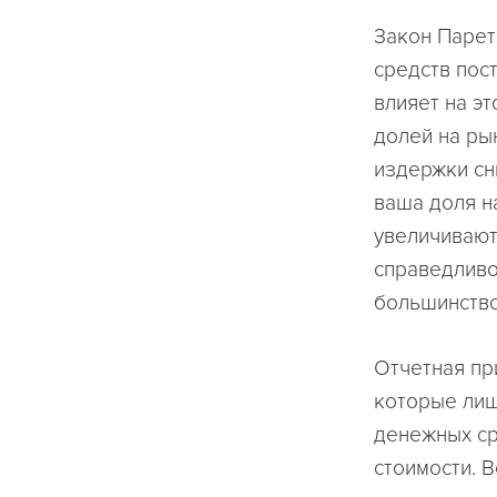
Закон Парет
средств пос
влияет на э
долей на ры
издержки сн
ваша доля н
увеличивают
справедливо
большинство
Отчетная пр
которые лиш
денежных ср
стоимости. 