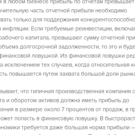
 в любом бизнесе прибыль по отчетам превышает 
ачительную часть отчетной прибыли необходимо
вать только для поддержания конкурентоспособно
 инфляции. Если требуемые реинвестиции, включа
рабочего капитала, превышают сумму отчетной пр
объема долгосрочной задолженности, то это и буд
финансовой ловушкой. Из финансовой ловушки ре
за исключением тех случаев, когда относительная 
ть повышается путем захвата большой доли рынка
зывает, что типичная производственная компания 
та и оборотом активов должна иметь прибыль до
ения в размере около 7 процентов от продаж, в п
может попасть в финансовую ловушку. В быстрорас
ономики требуется даже большая норма прибыли —