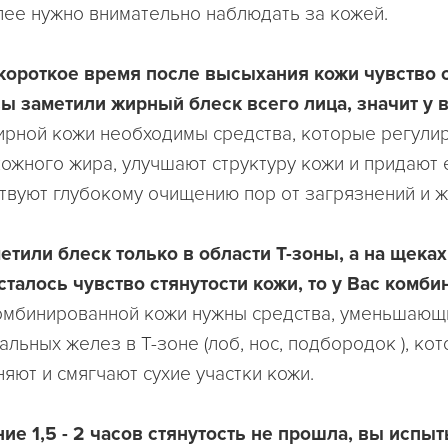
лее нужно внимательно наблюдать за кожей.
короткое время после высыхания кожи чувство 
вы заметили жирный блеск всего лица, значит у 
рной кожи необходимы средства, которые регули
ожного жира, улучшают структуру кожи и придают 
ствуют глубокому очищению пор от загрязнений и ж
етили блеск только в области Т-зоны, а на щеках
талось чувство стянутости кожи, то у Вас комб
мбинированной кожи нужны средства, уменьшающ
альных желез в Т-зоне (лоб, нос, подбородок ), ко
яют и смягчают сухие участки кожи.
ние 1,5 - 2 часов стянутость не прошла, вы испы