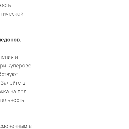
ность
ргической
медонов
.
нения и
При куперозе
бствуют
 Залейте в
жка на пол-
тельность
 смоченным в