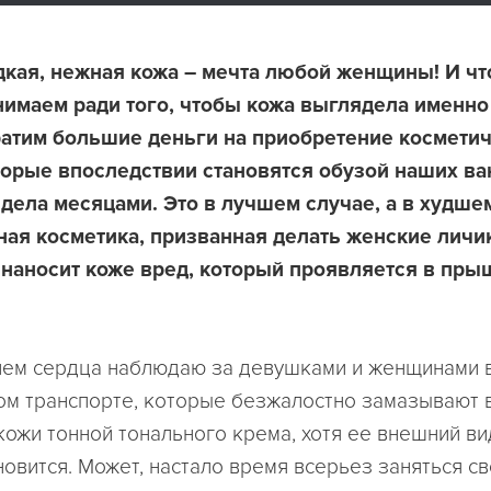
дкая, нежная кожа – мечта любой женщины! И чт
имаем ради того, чтобы кожа выглядела именно 
ратим большие деньги на приобретение космети
торые впоследствии становятся обузой наших в
 дела месяцами. Это в лучшем случае, а в худшем
ая косметика, призванная делать женские личи
наносит коже вред, который проявляется в пры
ием сердца наблюдаю за девушками и женщинами 
м транспорте, которые безжалостно замазывают 
кожи тонной тонального крема, хотя ее внешний ви
ановится. Может, настало время всерьез заняться с