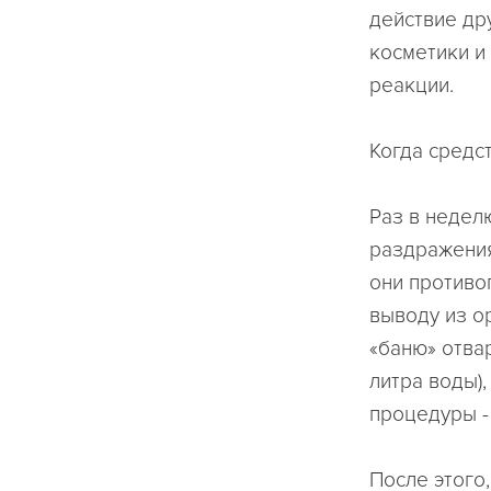
действие др
косметики и
реакции.
Когда средс
Раз в неделю
раздражени
они противо
выводу из ор
«баню» отва
литра воды)
процедуры - 
После этого