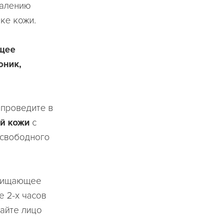
палению
ке кожи.
щее
оник,
 проведите в
ей кожи
с
 свободного
очищающее
е 2-х часов
райте лицо