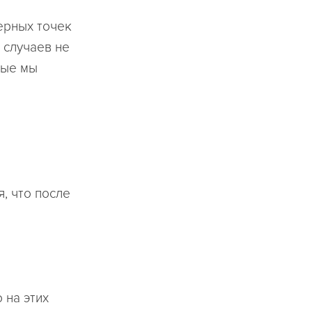
ерных точек
 случаев не
рые мы
, что после
 на этих