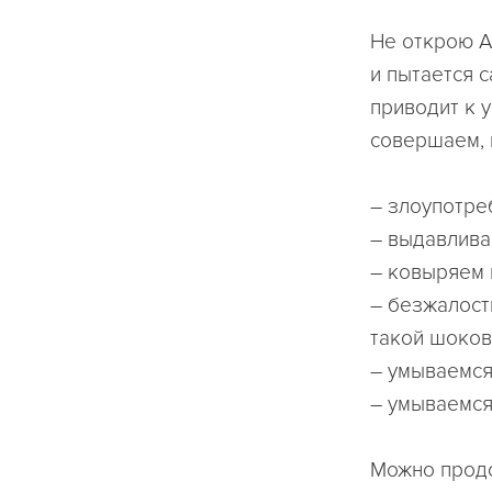
Не открою А
и пытается 
приводит к 
совершаем, п
– злоупотре
– выдавлива
– ковыряем 
– безжалост
такой шоков
– умываемся
– умываемся
Можно продо