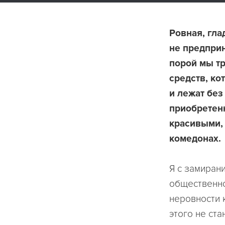
Ровная, гла
не предприн
порой мы т
средств, ко
и лежат без
приобретенн
красивыми, 
комедонах.
Я с замиран
общественно
неровности 
этого не ст