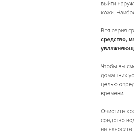
выйти наруж
кожи.
Наибол
Вся серия с
средство, м
увлажняющи
Чтобы вы см
домашних у
целью опред
времени.
Очистите ко
средство во
не наносите