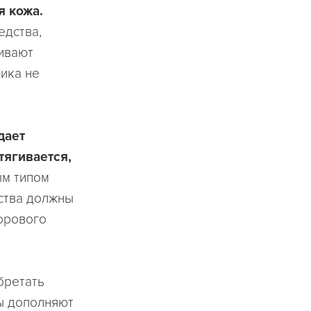
я кожа.
едства,
ивают
ика не
дает
тягивается,
м типом
дства должны
орового
бретать
мы дополняют