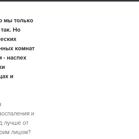
о мы только
так. Но
ческих
анных комнат
 - наспех
ки
щах и
в
воспаления и
д лучше от
воим лицом?