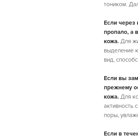
тоником. Да
Если через 
пропало, а 
кожа.
Для жи
выделение к
вид, способ
Если вы зам
прежнему ос
кожа.
Для ко
активность с
поры, увлажн
Если в тече