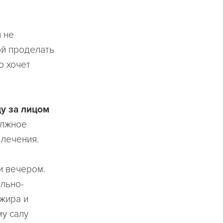
и не
ой проделать
о хочет
у за лицом
олжное
 лечения.
 и вечером.
ально-
 жира и
у салу