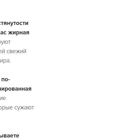
стянутости
вас жирная
руют
ей свежий
ира.
 по-
инированная
ие
торые сужают
тываете