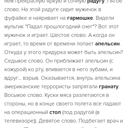
нем прекрасную яркую и сочную
радугу
. Пятое
слово. На этой радуге сидит мужичок в
фуфайке и наяривает на
гармошке
. Видели
мультик "Падал прошлогодний снег"? Вот этот
мужичок и играет. Шестое слово. А когда он
играет, то время от времени лопает
апельсин
.
Откуда у этого придурка может быть апельсин?
Седьмое слово. Он приближает апельсин (с
кожурой) ко рту, впивается в него зубами, и
вдруг... взрыв. Оказывается, внутрь апельсина
американские террористы запрятали
гранату
.
Восьмое слово. Куски мяса разлетаются в
стороны, но в конце своего полета все падают
на операционный
стол
(под радугой (в
телевизоре)). Девятое слово. Подбегает врач и