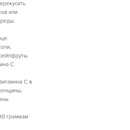
перекусить
сов или
среды.
рце.
оли,
грейпфруты.
ина С.
витамина С в
 женщины,
жны
400 граммам