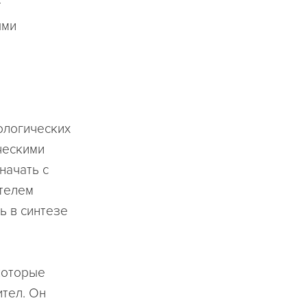
т
ыми
ологических
ческими
начать с
ителем
ь в синтезе
 которые
ител. Он