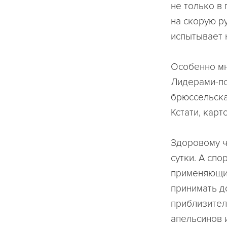
не только в 
на скорую ру
испытывает 
Особенно мн
Лидерами-по
брюссельска
Кстати, кар
Здоровому ч
сутки. А сп
применяющие
принимать д
приблизител
апельсинов 