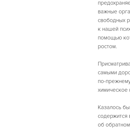
предохраняе
важные орга
свободных р
к нашей псих
помощью кот
ростом.
Присматрива
самыми доро
по-прежнему
химическое 
Казалось бы
содержится 
об обратном