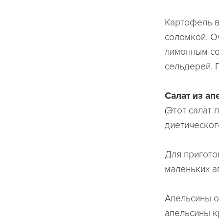
Картофель в
соломкой. О
лимонным со
сельдерей. 
Салат из ап
(Этот салат 
диетического
Для пригото
маленьких а
Апельсины о
апельсины к