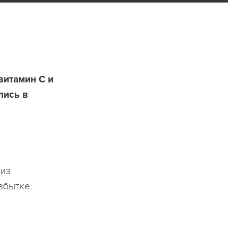
витамин С и
лись в
 из
збытке.