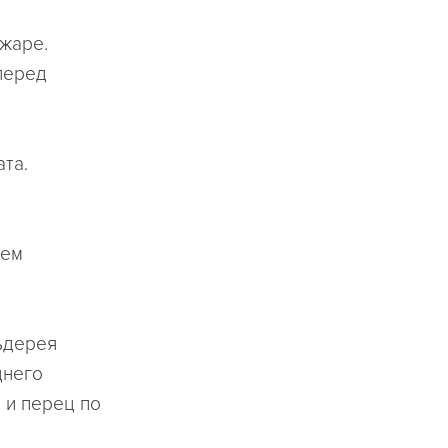
 жаре.
перед
ата.
лем
льдерея
днего
ь и перец по