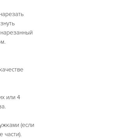
 нарезать
знуть
 нарезанный
м.
 качестве
х или 4
за.
ужками (если
 части).