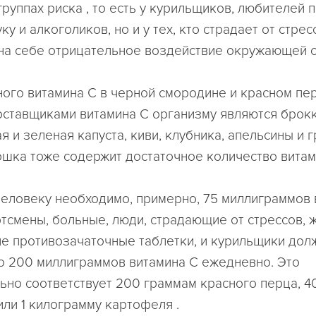
группах риска , то есть у курильщиков, любителей 
ку и алкоголиков, но и у тех, кто страдает от стрес
на себе отрицательное воздействие окружающей 
ого витамина С в черной смородине и красном пе
ставщиками витамина С организму являются брокк
я и зеленая капуста, киви, клубника, апельсины и 
тошка тоже содержит достаточное количество витам
еловеку необходимо, примерно, 75 миллиграммов 
ортсмены, больные, люди, страдающие от стрессов,
 противозачаточные таблетки, и курильщики дол
о 200 миллиграммов витамина С ежедневно. Это
ьно соответствует 200 граммам красного перца, 
или 1 килограмму картофеля .