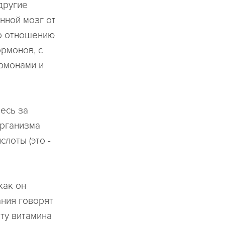
другие
нной мозг от
по отношению
ормонов, с
рмонами и
есь за
организма
лоты (это -
как он
ания говорят
ту витамина