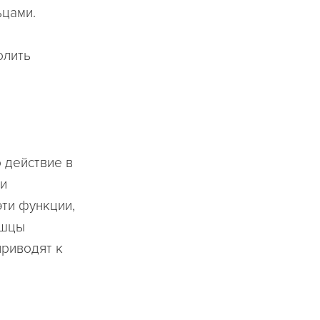
ьцами.
олить
 действие в
ии
ти функции,
ышцы
риводят к